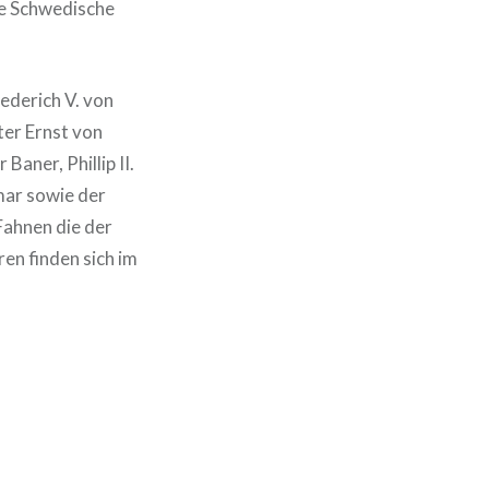
ie Schwedische
ederich V. von
ter Ernst von
aner, Phillip II.
mar sowie der
Fahnen die der
en finden sich im