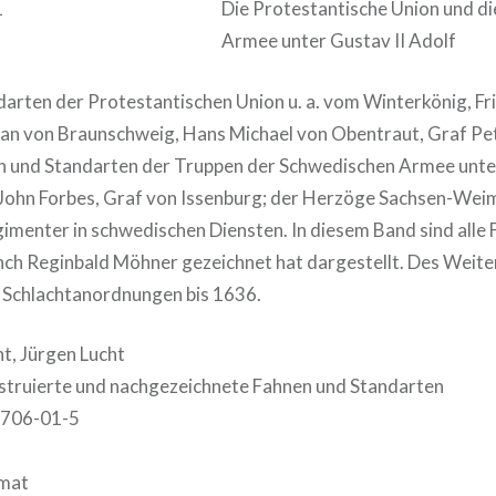
Die Protestantische Union und d
Armee unter Gustav II Adolf
arten der Protestantischen Union u. a. vom Winterkönig, Fri
tian von Braunschweig, Hans Michael von Obentraut, Graf Pe
 und Standarten der Truppen der Schwedischen Armee unter B
 John Forbes, Graf von Issenburg; der Herzöge Sachsen-Wei
imenter in schwedischen Diensten. In diesem Band sind alle 
h Reginbald Möhner gezeichnet hat dargestellt. Des Weiter
 Schlachtanordnungen bis 1636.
ht, Jürgen Lucht
struierte und nachgezeichnete Fahnen und Standarten
706-01-5
rmat