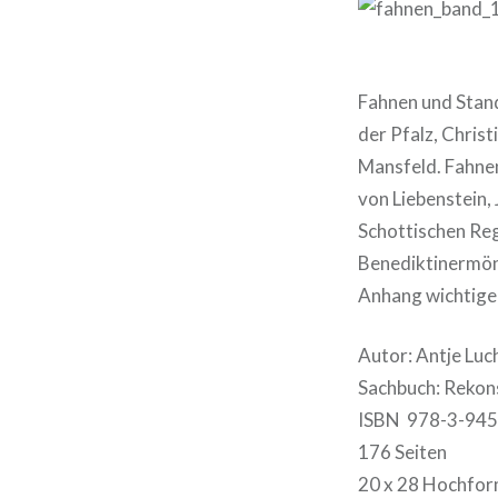
Fahnen und Stand
der Pfalz, Chris
Mansfeld. Fahnen
von Liebenstein,
Schottischen Reg
Benediktinermönc
Anhang wichtige
Autor: Antje Luc
Sachbuch: Rekon
ISBN 978-3-945
176 Seiten
20 x 28 Hochfo