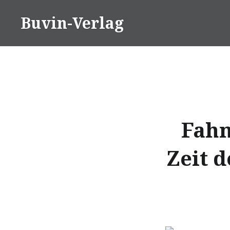
Direkt
Buvin-Verlag
zum
Inhalt
Fahn
Zeit d