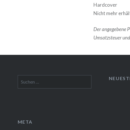
Hardcover
Nicht mehr erhäl
Der angegebene Pr
Umsatzsteuer und 
NEUEST
Suchen
nach:
META