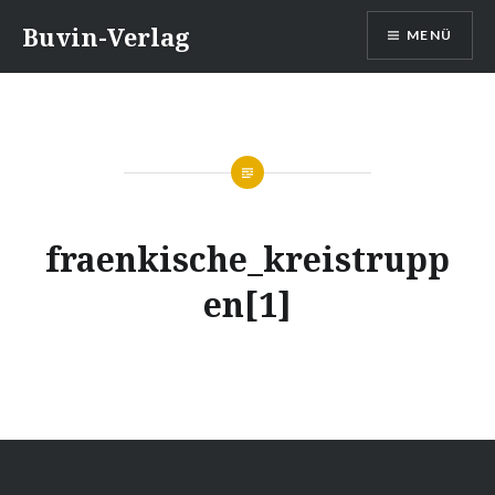
Direkt
Buvin-Verlag
MENÜ
zum
Inhalt
fraenkische_kreistrupp
en[1]